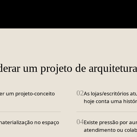
derar um projeto de
arquitetur
02
er um projeto-conceito
As lojas/escritórios 
hoje conta uma histór
04
aterialização no espaço
Existe pressão por au
atendimento ou colab