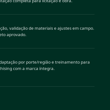
ação completa para licitação e obra.
ução, validação de materiais e ajustes em campo.
jeto aprovado.
adaptação por porte/região e treinamento para
nchising com a marca íntegra.