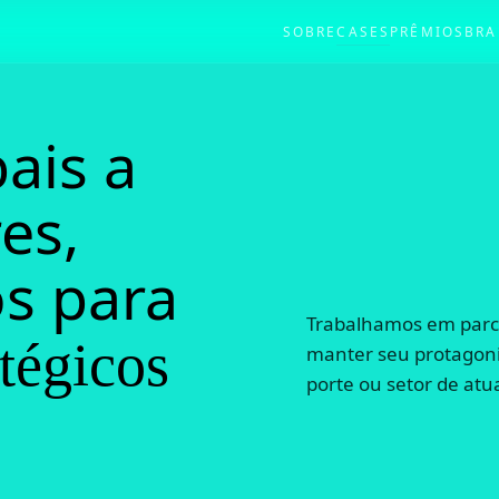
SOBRE
CASES
PRÊMIOS
BRA
ais a
es,
s para
Trabalhamos em parcer
tégicos
manter seu protagon
porte ou setor de atu