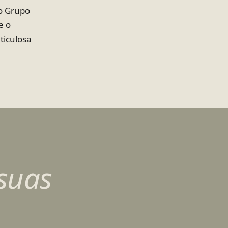
o Grupo
e o
ticulosa
suas