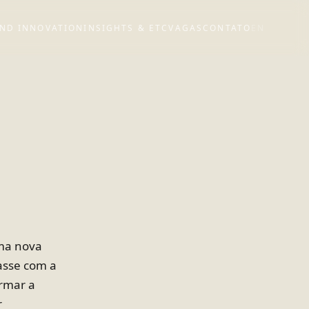
ND INNOVATION
INSIGHTS & ETC
VAGAS
CONTATO
EN
uma nova
asse com a
ormar a
r