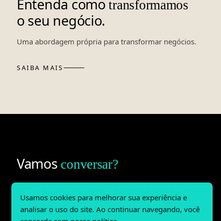
Entenda como
transformamos
o seu negócio.
Uma abordagem própria para transformar negócios.
SAIBA MAIS
Vamos
conversar?
Descubra como a Enredo é o ponto de virada da sua
empresa.
Usamos cookies para melhorar sua experiência e
analisar o uso do site. Ao continuar navegando, você