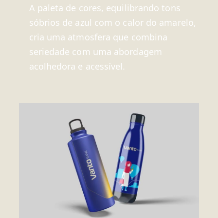
A paleta de cores, equilibrando tons
sóbrios de azul com o calor do amarelo,
cria uma atmosfera que combina
seriedade com uma abordagem
acolhedora e acessível.