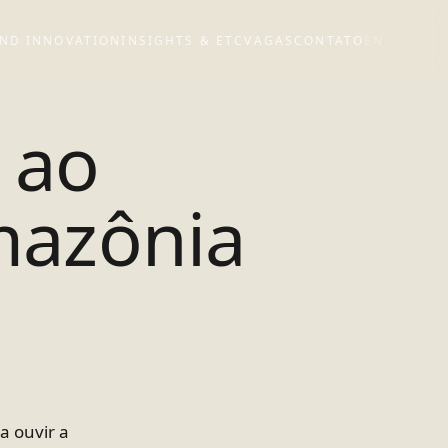
ND INNOVATION
INSIGHTS & ETC
VAGAS
CONTATO
EN
 ao
mazônia
a ouvir a