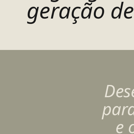
geração de
Des
para
e 