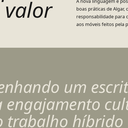
 valor
A nova linguagem e po
boas práticas de Algar,
responsabilidade para 
aos móveis feitos pela 
enhando um escrit
 engajamento cul
o trabalho híbrido