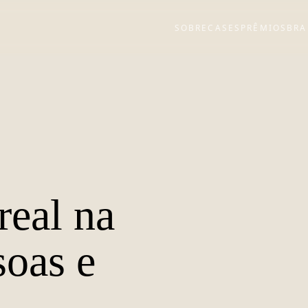
SOBRE
CASES
PRÊMIOS
BRA
real na
soas e