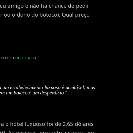
 seu amigo e não há chance de pedir
r ou o dono do boteco). Qual preço
ONTE:
UNSPLASH
um estabelecimento luxuoso é aceitável, mas
em um boteco é um desperdício”.
a o hotel luxuoso foi de 2,65 dólares
50. As pessoas, portanto, se recusam