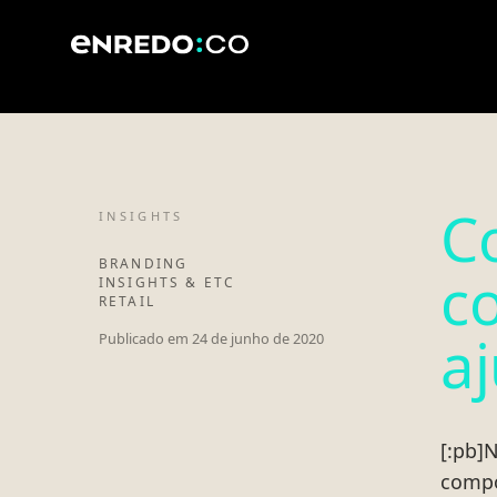
C
INSIGHTS
BRANDING
c
INSIGHTS & ETC
RETAIL
a
Publicado em
24 de junho de 2020
[:pb]
compo