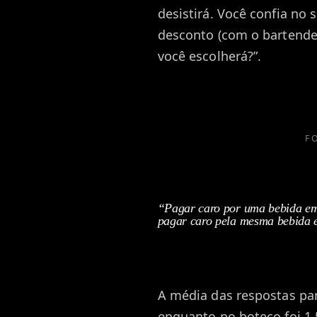
desistirá. Você confia no
desconto (com o bartende
você escolherá?”.
F
“Pagar caro por uma bebida em 
pagar caro pela mesma bebida 
A média das respostas par
enquanto no boteco foi 1,