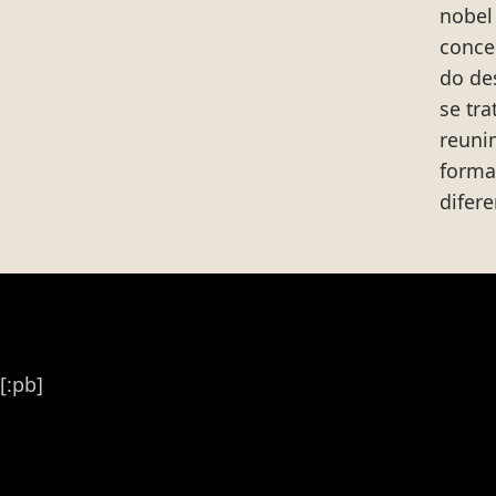
nobel
conce
do de
se tr
reuni
forma
difere
[:pb]