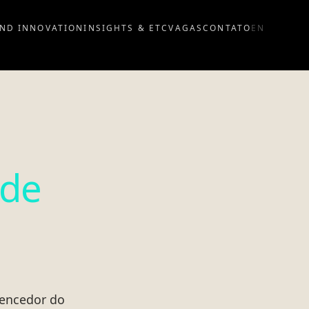
ND INNOVATION
INSIGHTS & ETC
VAGAS
CONTATO
EN
ode
vencedor do