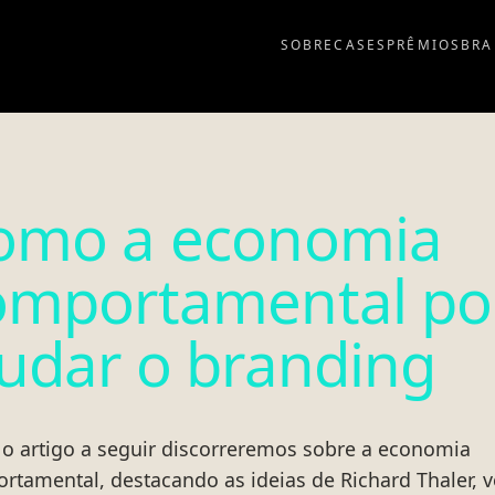
SOBRE
CASES
PRÊMIOS
BRA
omo a economia
omportamental p
judar o branding
No artigo a seguir discorreremos sobre a economia
rtamental, destacando as ideias de Richard Thaler, 