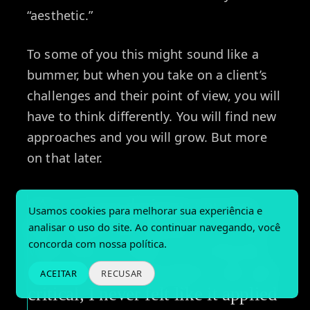
“aesthetic.”
To some of you this might sound like a
bummer, but when you take on a client’s
challenges and their point of view, you will
have to think differently. You will find new
approaches and you will grow. But more
on that later.
“As a young designer you may
Usamos cookies para melhorar sua experiência e
have heard this phrase a lot. But
analisar o uso do site. Ao continuar navegando, você
concorda com nossa política.
what does it mean? As someone
who is pretty empathetic and self-
ACEITAR
RECUSAR
critical, I never felt like it applied