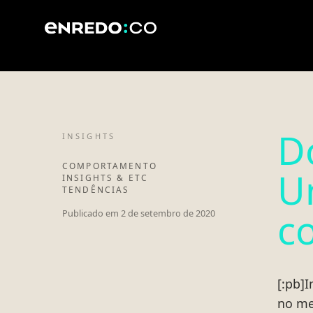
Do
INSIGHTS
COMPORTAMENTO
U
INSIGHTS & ETC
TENDÊNCIAS
c
Publicado em
2 de setembro de 2020
[:pb]
no me