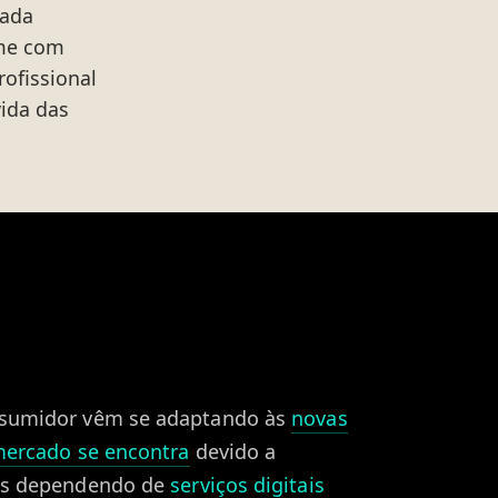
nada
ime com
rofissional
vida das
sumidor vêm se adaptando às
novas
mercado se encontra
devido a
as dependendo de
serviços digitais