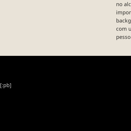
no al
impor
backg
com u
pessoa
[:pb]