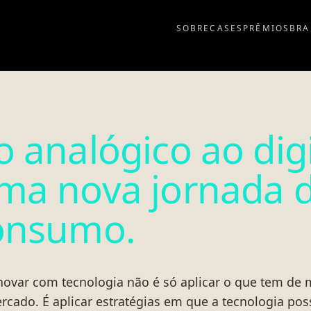
SOBRE
CASES
PRÊMIOS
BRA
 analógico ao digi
ma nova jornada 
onsumo.
Inovar com tecnologia não é só aplicar o que tem de
rcado. É aplicar estratégias em que a tecnologia possa