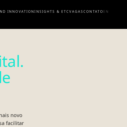
ND INNOVATION
INSIGHTS & ETC
VAGAS
CONTATO
EN
tal.
de
 mais novo
 facilitar