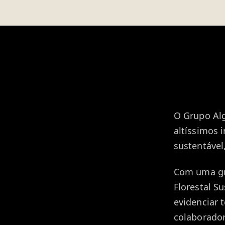
O Grupo Alg
altíssimos
sustentável
Com uma gr
Florestal S
evidenciar 
colaborador