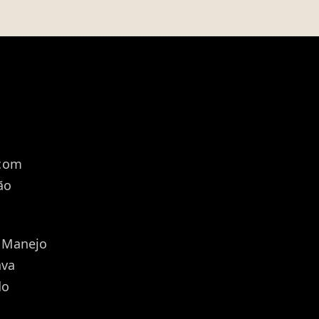
 com
ão
o Manejo
ava
do