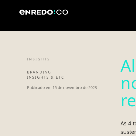
A
INSIGHTS
BRANDING
n
INSIGHTS & ETC
Publicado em
15 de novembro de 2023
r
As 4 
suste