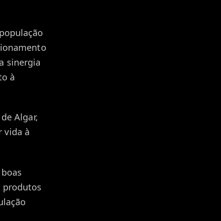
 população
acionamento
a sinergia
to à
 de Algar,
 vida à
 boas
s produtos
ulação