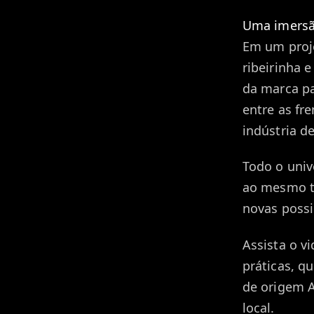
Uma imersã
Em um proje
ribeirinha 
da marca pa
entre as fr
indústria de
Todo o unive
ao mesmo te
novas possi
Assista o v
práticas, q
de origem A
local.