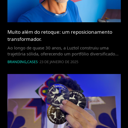
Muito além do retoque: um reposicionamento
transformador.
Ao longo de quase 30 anos, a Luztol construiu uma
trajetória sólida, oferecendo um portfólio diversificado
de produtos no mercado regional e nacional. O que
BRANDING
,
CASES
·
23 DE JANEIRO DE 2025
começou como uma fábrica de thinners e solventes se
transformou em uma marca consolidada, reconhecida
pela fabricação e distribuição de esmaltes sintéticos,
resinas impermeabilizantes, tintas industriais e acrílicas,
revestimentos texturizados, […]