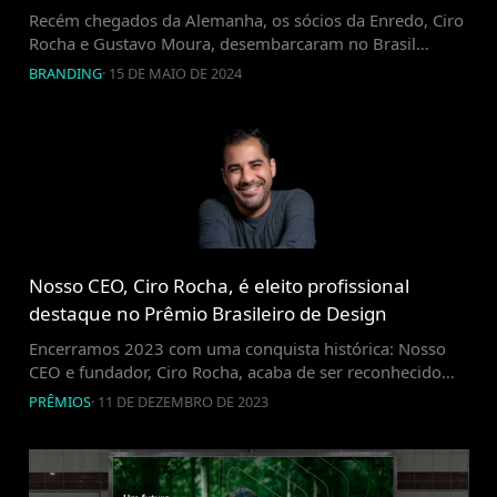
Recém chegados da Alemanha, os sócios da Enredo, Ciro
Rocha e Gustavo Moura, desembarcaram no Brasil
trazendo na bagagem o prêmio do IF Design Award
BRANDING
·
15 DE MAIO DE 2024
2024, considerado o “Oscar do Design”, realizado
anualmente em Berlim desde 1954. A Enredo se
destacou na categoria Branding, pelo projeto de
estratégia de portfólio para a multinacional japonesa
Shinagawa […]
Nosso CEO, Ciro Rocha, é eleito profissional
destaque no Prêmio Brasileiro de Design
Encerramos 2023 com uma conquista histórica: Nosso
CEO e fundador, Ciro Rocha, acaba de ser reconhecido
como “Profissional Destaque” no Prêmio Brasileiro de
PRÊMIOS
·
11 DE DEZEMBRO DE 2023
Design (BDA), realizada na icônica Sala São Paulo. O BDA
é uma das mais prestigiadas homenagens do setor no
país, promovida pela Associação Brasileira de Empresas
de Design (ABEDESIGN), reconhecendo os melhores […]