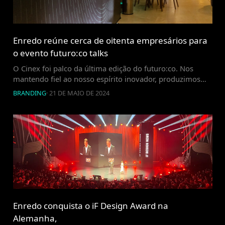
Enredo reúne cerca de oitenta empresários para
o evento futuro:co talks
O Cinex foi palco da última edição do futuro:co. Nos
mantendo fiel ao nosso espírito inovador, produzimos
um novo formato: o futuro:co talks. Em uma noite
BRANDING
·
21 DE MAIO DE 2024
marcada por insights e discussões profundas, nosso CEO
Ciro Rocha abriu o evento com uma apresentação
envolvente sobre as tendências e inovações que
marcaram o SXSW2024 em Austin, no […]
Enredo conquista o iF Design Award na
Alemanha,