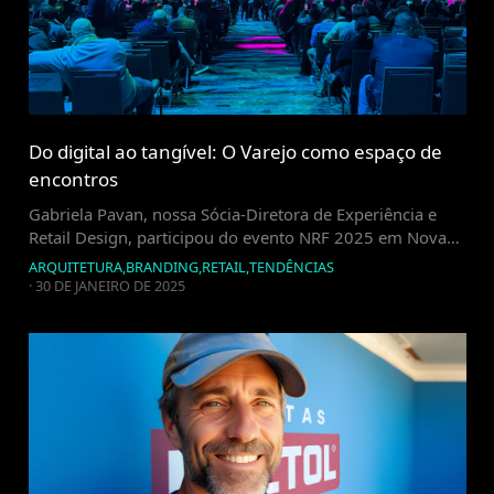
Do digital ao tangível: O Varejo como espaço de
encontros
Gabriela Pavan, nossa Sócia-Diretora de Experiência e
Retail Design, participou do evento NRF 2025 em Nova
York e fala sobre as principais tendências no varejo
ARQUITETURA
,
BRANDING
,
RETAIL
,
TENDÊNCIAS
global
·
30 DE JANEIRO DE 2025