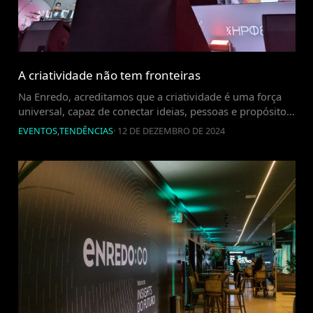
A criatividade não tem fronteiras
Na Enredo, acreditamos que a criatividade é uma força
universal, capaz de conectar ideias, pessoas e propósitos
de maneira transformadora. Essa crença ganhou vida
EVENTOS
,
TENDÊNCIAS
·
12 DE DEZEMBRO DE 2024
quando nosso CEO, Ciro Rocha, foi convidado como
palestrante e integrante do júri no International
Advertising Festival Red Apple, em Moscou. Ser um dos
poucos representantes brasileiros no júri foi uma […]