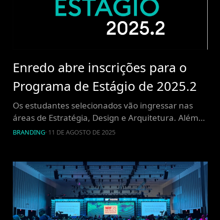
Enredo abre inscrições para o
Programa de Estágio de 2025.2
Os estudantes selecionados vão ingressar nas
áreas de Estratégia, Design e Arquitetura. Além
da bolsa estágio e benefícios, o programa avalia o
BRANDING
·
11 DE AGOSTO DE 2025
desempenho para efetivação ao fim da
experiência. A Enredo Brand Innovation está
promovendo o Programa de Estágio 2025.2, uma
iniciativa que busca integrar estudantes aos
times de Branding , Estratégia de marcas e […]