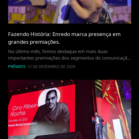
Fazendo História: Enredo marca presença em
grandes premiações.
No último mês, fomos destaque em mais duas
importantes premiações dos segmentos de comunicação,
branding, design e retail. No 14º Prêmio Brasileiro de
PRÊMIOS
·
12 DE DEZEMBRO DE 2024
Design, recebemos indicações em cinco categorias. O
impacto do Projeto Peixara foi reconhecido com
nomeações em Ilustração, Cartazes e Design de Marca
para pequenas e médias empresas. Além disso, tivemos
o Stimmo […]